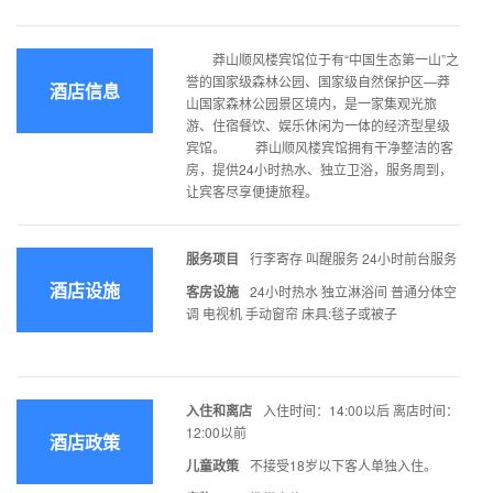
莽山顺风楼宾馆位于有“中国生态第一山”之
誉的国家级森林公园、国家级自然保护区—莽
酒店信息
山国家森林公园景区境内，是一家集观光旅
游、住宿餐饮、娱乐休闲为一体的经济型星级
宾馆。 莽山顺风楼宾馆拥有干净整洁的客
房，提供24小时热水、独立卫浴，服务周到，
让宾客尽享便捷旅程。
服务项目
行李寄存 叫醒服务 24小时前台服务
酒店设施
客房设施
24小时热水 独立淋浴间 普通分体空
调 电视机 手动窗帘 床具:毯子或被子
入住和离店
入住时间：14:00以后 离店时间：
12:00以前
酒店政策
儿童政策
不接受18岁以下客人单独入住。