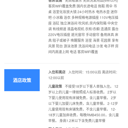
客房设施
免费瓶装水 免费洗漱用品(6样以内)
客房WIFI覆盖免费 国内长途电话 拖鞋 雨伞 书
桌 浴室化妆放大镜 24小时热水 电热水壶 迷你
吧 小冰箱 浴衣 多种规格电源插座 110V电压插
座 浴缸 独立淋浴间 吹风机 房内保险箱 中央空
调 有线频道 液晶电视机 衣柜/衣橱 连通房 露台
220V电压插座 遮光窗帘 手动窗帘 备用床具 床
具:毯子或被子 唤醒服务 浴室 海景 花园景 享有
风景 阳台 游泳池景 洗浴间电话 沙发 电子秤 房
间内高速上网 电话 客房WIFI覆盖
入住和离店
入住时间：15:00以后 离店时间：
12:00以前
酒店政策
儿童政策
不接受18岁以下客人单独入住。 12
岁以上的儿童一律按照成人标准收费。 2岁以
下婴儿使用现有床铺免费，含儿童早餐。 2岁
以下婴儿加婴儿床免费，含儿童早餐。 2-12岁
儿童使用现有床铺免费，不含儿童早餐。 12-
18岁儿童加床收费，每晚RMB450.00，含儿童
早餐。 身高1.2米以下含免费儿童早餐