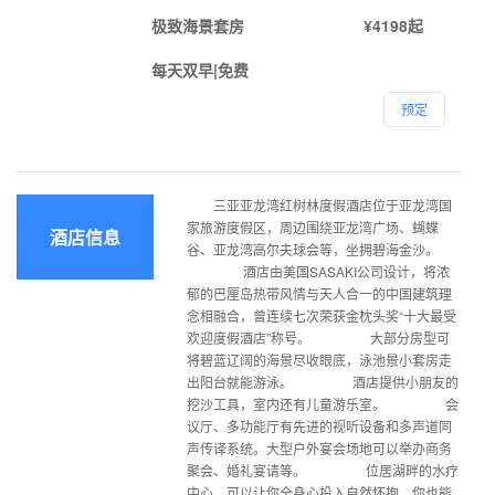
极致海景套房
¥4198起
每天双早|免费
预定
三亚亚龙湾红树林度假酒店位于亚龙湾国
家旅游度假区，周边围绕亚龙湾广场、蝴蝶
酒店信息
谷、亚龙湾高尔夫球会等，坐拥碧海金沙。
酒店由美国SASAKI公司设计，将浓
郁的巴厘岛热带风情与天人合一的中国建筑理
念相融合，曾连续七次荣获金枕头奖“十大最受
欢迎度假酒店”称号。 大部分房型可
将碧蓝辽阔的海景尽收眼底，泳池景小套房走
出阳台就能游泳。 酒店提供小朋友的
挖沙工具，室内还有儿童游乐室。 会
议厅、多功能厅有先进的视听设备和多声道同
声传译系统。大型户外宴会场地可以举办商务
聚会、婚礼宴请等。 位居湖畔的水疗
中心，可以让你全身心投入自然怀抱。你也能