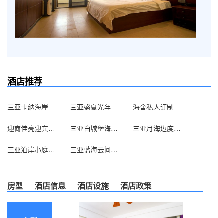
酒店推荐
三亚卡纳海岸艺术客栈
三亚盛夏光年客栈
海舍私人订制酒店（三亚蜈支洲岛店）
迎商佳亮迎宾大酒店（三亚大东海店）
三亚白城堡海滩俱乐部
三亚月海边度假公寓
三亚泊岸小庭海景公寓
三亚蓝海云间海景度假公寓
房型
酒店信息
酒店设施
酒店政策