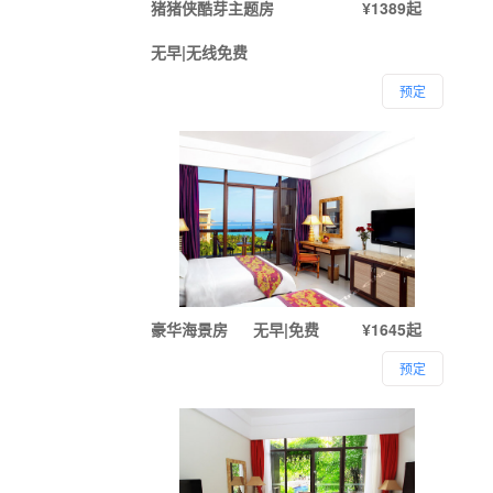
猪猪侠酷芽主题房
¥1389起
无早|无线免费
预定
豪华海景房
无早|免费
¥1645起
预定