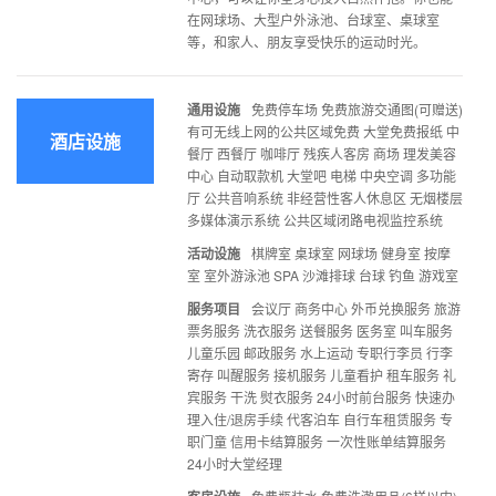
在网球场、大型户外泳池、台球室、桌球室
等，和家人、朋友享受快乐的运动时光。
通用设施
免费停车场 免费旅游交通图(可赠送)
有可无线上网的公共区域免费 大堂免费报纸 中
酒店设施
餐厅 西餐厅 咖啡厅 残疾人客房 商场 理发美容
中心 自动取款机 大堂吧 电梯 中央空调 多功能
厅 公共音响系统 非经营性客人休息区 无烟楼层
多媒体演示系统 公共区域闭路电视监控系统
活动设施
棋牌室 桌球室 网球场 健身室 按摩
室 室外游泳池 SPA 沙滩排球 台球 钓鱼 游戏室
服务项目
会议厅 商务中心 外币兑换服务 旅游
票务服务 洗衣服务 送餐服务 医务室 叫车服务
儿童乐园 邮政服务 水上运动 专职行李员 行李
寄存 叫醒服务 接机服务 儿童看护 租车服务 礼
宾服务 干洗 熨衣服务 24小时前台服务 快速办
理入住/退房手续 代客泊车 自行车租赁服务 专
职门童 信用卡结算服务 一次性账单结算服务
24小时大堂经理