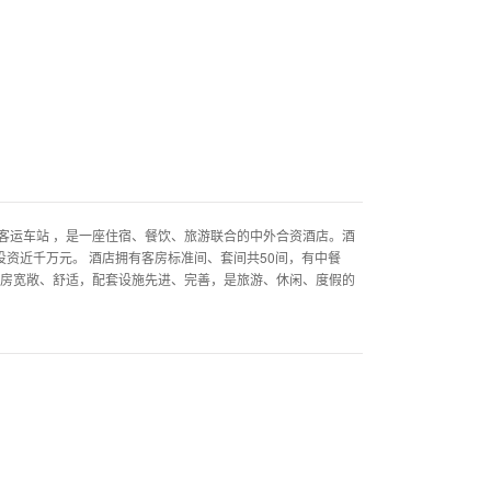
客运车站 ，是一座住宿、餐饮、旅游联合的中外合资酒店。酒
投资近千万元。 酒店拥有客房标准间、套间共50间，有中餐
客房宽敞、舒适，配套设施先进、完善，是旅游、休闲、度假的