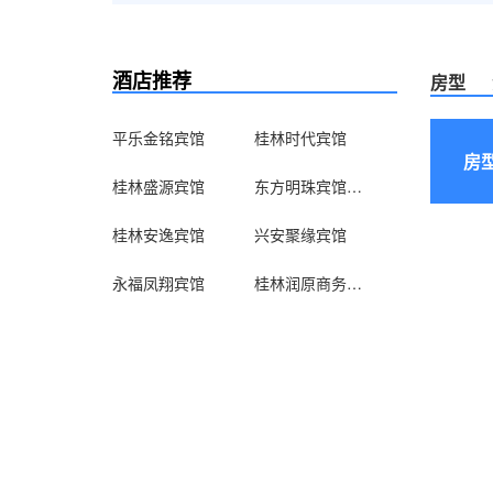
酒店推荐
房型
平乐金铭宾馆
桂林时代宾馆
房
桂林盛源宾馆
东方明珠宾馆（兴安南楼店）
桂林安逸宾馆
兴安聚缘宾馆
永福凤翔宾馆
桂林润原商务宾馆