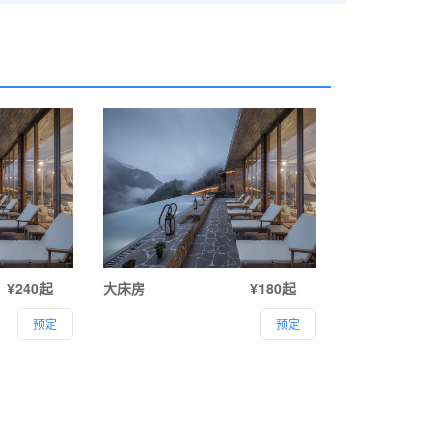
¥240起
大床房
¥180起
预定
预定