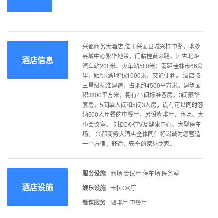
兴都商务大酒店,位于兴安县城兴桂中路，地处
县城中心繁华地带，门临桂黄公路，酒店北距
酒店信息
汽车站200米、火车站500米；南距桂林市66公
里，距“乐满地”仅1000米，交通便利。 酒店按
三星级标准建造，占地约4500平方米，建筑面
积3800平方米，拥有41间标准客房，3间豪华
套房，5间单人间和5间3人房。设有可以同时容
纳500人用餐的中餐厅，另设咖啡厅、商场、大
小会议室、卡拉OKKTV及健康中心、大型停车
场。 兴都商务大酒店全体同仁将竭诚为您营造
一个方便、舒适、安全的家外之家。
服务设施
商场 会议厅 停车场 医务室
酒店设施
娱乐设施
卡拉OK厅
餐饮服务
咖啡厅 中餐厅