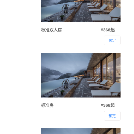
标准双人房
¥368起
预定
标准房
¥368起
预定