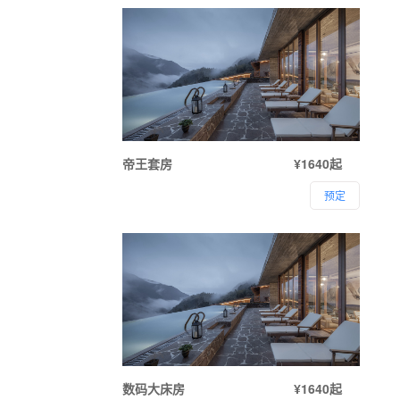
帝王套房
¥1640起
预定
数码大床房
¥1640起