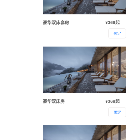
豪华双床套房
¥368起
预定
豪华双床房
¥368起
预定