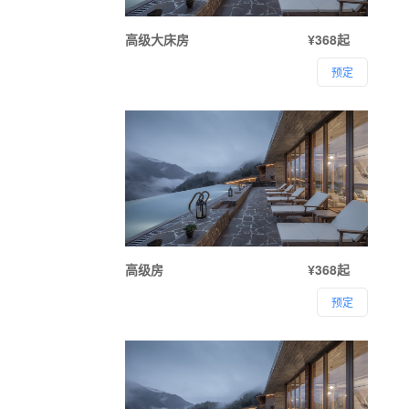
高级大床房
¥368起
预定
高级房
¥368起
预定