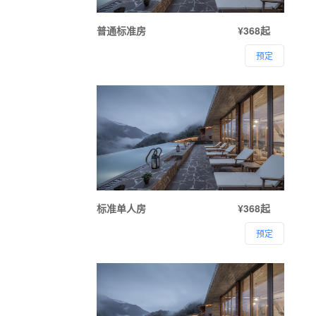
普通标准房
¥368起
预定
标准单人房
¥368起
预定