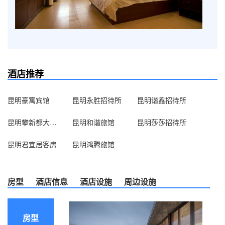
酒店推荐
昆明豪寓宾馆
昆明永胜招待所
昆明谐鑫招待所
昆明攀新都大酒店
昆明和谐旅馆
昆明莎莎招待所
昆明君宜居客房
昆明鸿腾旅馆
房型
酒店信息
酒店设施
周边设施
房型