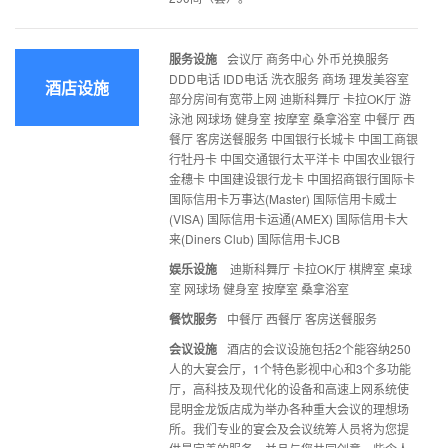
服务设施
会议厅 商务中心 外币兑换服务
DDD电话 IDD电话 洗衣服务 商场 理发美容室
酒店设施
部分房间有宽带上网 迪斯科舞厅 卡拉OK厅 游
泳池 网球场 健身室 按摩室 桑拿浴室 中餐厅 西
餐厅 客房送餐服务 中国银行长城卡 中国工商银
行牡丹卡 中国交通银行太平洋卡 中国农业银行
金穗卡 中国建设银行龙卡 中国招商银行国际卡
国际信用卡万事达(Master) 国际信用卡威士
(VISA) 国际信用卡运通(AMEX) 国际信用卡大
来(Diners Club) 国际信用卡JCB
娱乐设施
迪斯科舞厅 卡拉OK厅 棋牌室 桌球
室 网球场 健身室 按摩室 桑拿浴室
餐饮服务
中餐厅 西餐厅 客房送餐服务
会议设施
酒店的会议设施包括2个能容纳250
人的大宴会厅，1个特色影视中心和3个多功能
厅，高科技及现代化的设备和高速上网系统使
昆明金龙饭店成为举办各种重大会议的理想场
所。我们专业的宴会及会议统筹人员将为您提