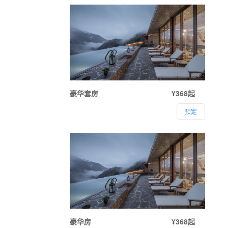
豪华套房
¥368起
预定
豪华房
¥368起