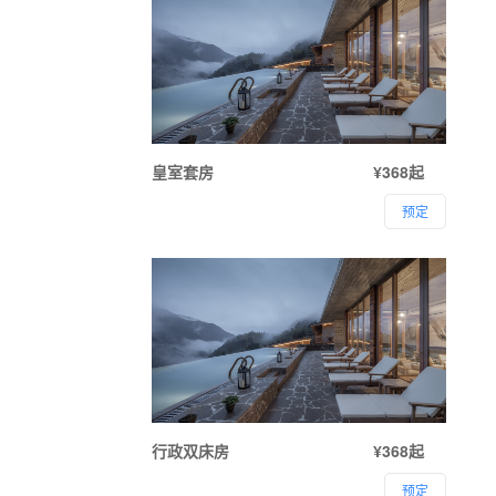
皇室套房
¥368起
预定
行政双床房
¥368起
预定