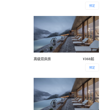
预定
高级双床房
¥368起
预定