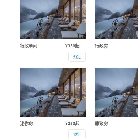
行政单间
¥350起
行政房
预定
迷你房
¥350起
雅致房
预定