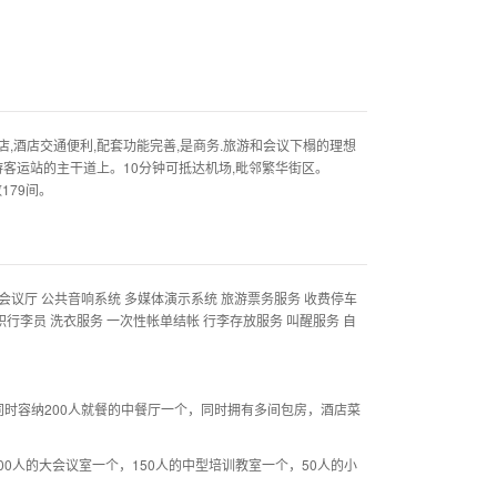
,酒店交通便利,配套功能完善,是商务.旅游和会议下榻的理想
游客运站的主干道上。10分钟可抵达机场,毗邻繁华街区。
179间。
 会议厅 公共音响系统 多媒体演示系统 旅游票务服务 收费停车
专职行李员 洗衣服务 一次性帐单结帐 行李存放服务 叫醒服务 自
同时容纳200人就餐的中餐厅一个，同时拥有多间包房，酒店菜
0人的大会议室一个，150人的中型培训教室一个，50人的小