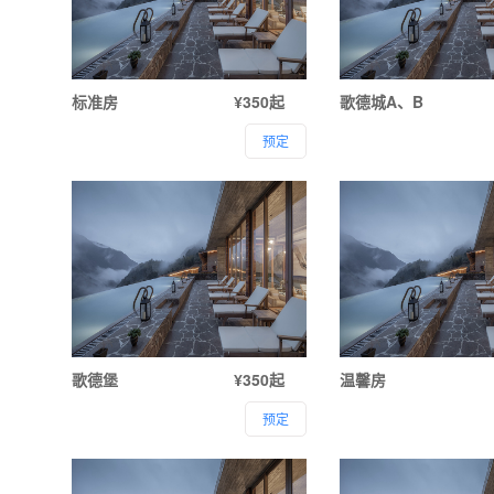
标准房
¥350起
歌德城A、B
预定
歌德堡
¥350起
温馨房
预定