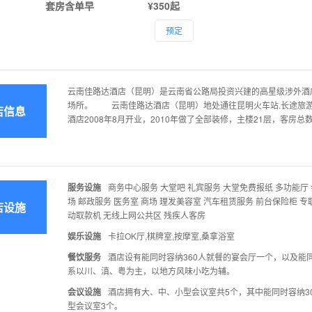
套房含单早
¥350起
预定
云南佳路达酒店（昆明）是云南省公路局投资兴建的高星级涉外酒店
场所。 云南佳路达酒店（昆明）地处通往昆明火车站.长途旅
店信息
酒店2008年8月开业，2010年做了全部装修，主楼21层，客房总数
服务设施
商务中心服务 大堂吧 礼宾服务 大堂免费报纸 多功能厅
场 邮政服务 医务室 商场 理发美容室 汽车租赁服务 前台保险柜 
店设施
动取款机 无线上网公共区 残疾人客房
娱乐设施
卡拉OK厅,棋牌室,按摩室,桑拿浴室
餐饮服务
酒店设有能同时容纳360人就餐的宴会厅一个，以及能
系以川、滇、粤为主，以地方风味小吃为辅。
会议设施
酒店拥有大、中、小型会议室共5个，其中能同时容纳30
型会议室3个。