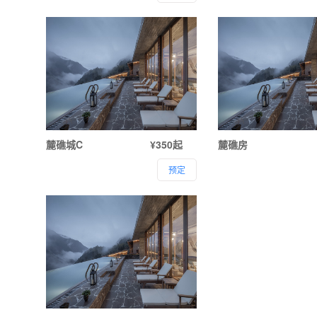
麓礁城C
¥350起
麓礁房
预定