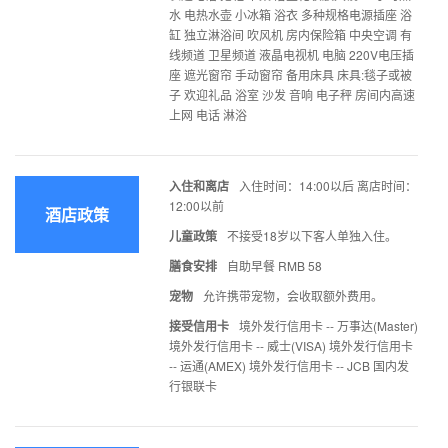
水 电热水壶 小冰箱 浴衣 多种规格电源插座 浴
缸 独立淋浴间 吹风机 房内保险箱 中央空调 有
线频道 卫星频道 液晶电视机 电脑 220V电压插
座 遮光窗帘 手动窗帘 备用床具 床具:毯子或被
子 欢迎礼品 浴室 沙发 音响 电子秤 房间内高速
上网 电话 淋浴
入住和离店
入住时间：14:00以后 离店时间：
12:00以前
酒店政策
儿童政策
不接受18岁以下客人单独入住。
膳食安排
自助早餐 RMB 58
宠物
允许携带宠物，会收取额外费用。
接受信用卡
境外发行信用卡 -- 万事达(Master)
境外发行信用卡 -- 威士(VISA) 境外发行信用卡
-- 运通(AMEX) 境外发行信用卡 -- JCB 国内发
行银联卡