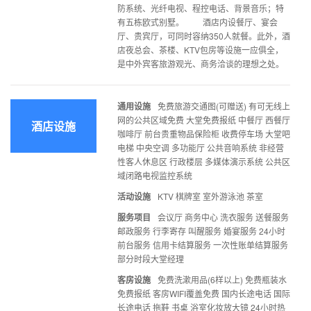
防系统、光纤电视、程控电话、背景音乐；特
有五栋欧式别墅。 酒店内设餐厅、宴会
厅、贵宾厅，可同时容纳350人就餐。此外，酒
店夜总会、茶楼、KTV包房等设施一应俱全，
是中外宾客旅游观光、商务洽谈的理想之处。
通用设施
免费旅游交通图(可赠送) 有可无线上
网的公共区域免费 大堂免费报纸 中餐厅 西餐厅
酒店设施
咖啡厅 前台贵重物品保险柜 收费停车场 大堂吧
电梯 中央空调 多功能厅 公共音响系统 非经营
性客人休息区 行政楼层 多媒体演示系统 公共区
域闭路电视监控系统
活动设施
KTV 棋牌室 室外游泳池 茶室
服务项目
会议厅 商务中心 洗衣服务 送餐服务
邮政服务 行李寄存 叫醒服务 婚宴服务 24小时
前台服务 信用卡结算服务 一次性账单结算服务
部分时段大堂经理
客房设施
免费洗漱用品(6样以上) 免费瓶装水
免费报纸 客房WIFI覆盖免费 国内长途电话 国际
长途电话 拖鞋 书桌 浴室化妆放大镜 24小时热