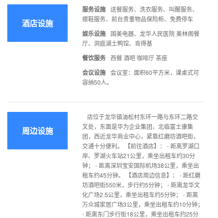
服务设施
送餐服务、洗衣服务、叫醒服务、
擦鞋服务、前台贵重物品保险柜、免费停车
酒店设施
娱乐设施
国美电器、龙华人民医院 美林阁餐
厅、洞庭湖土鸭馆、肯得基
餐饮服务
西餐 酒吧 咖啡厅 茶座
会议设施
会议室：面积60平方米，课桌式可
容纳50人。
店位于龙华镇油松村东环一路与东环二路交
叉处，东面是华为企业集团，北临富士康集
周边设施
团，西近龙华商业中心，紧靠红磨坊酒吧街，
交通十分便利。 【前往酒店】： - 距离罗湖口
岸、罗湖火车站21公里，乘坐出租车约30分
钟； - 距离深圳宝安国际机场38公里，乘坐出
租车约45分钟。 【酒店周边信息】： - 距红磨
坊酒吧街550米，步行约5分钟； - 距离龙华文
化广场2.5公里，乘坐出租车约5分钟； - 距离
万众城家居广场3公里，乘坐出租车约10分钟；
- 距离东门步行街18公里，乘坐出租车约25分