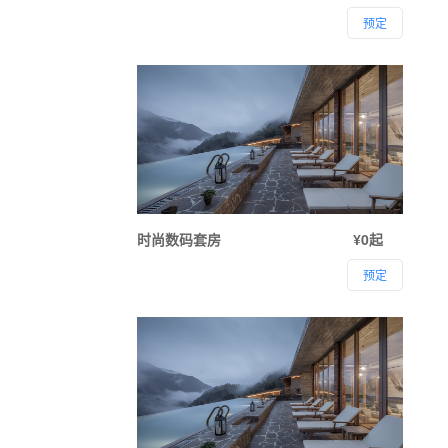
预定
时尚数码套房
¥0起
预定