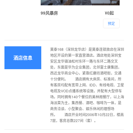
99风暴房
¥0起
预定
莫泰168（深圳龙华店）是莫泰连锁旅店在深圳
地区开设的第一家直营酒店。酒店地处深圳宝
酒店信息
安区龙华镇油松村东环一路与东环二路交叉
处，东面是华为企业集团，北邻富士康集团，
西近龙华商业中心，紧靠红磨坊酒吧街，交通
十分便利。 酒店拥有大床房、标准间，所
有客房均配有宽带上网、IDD、有线电视、卫星
电视及VOD点播系统等设施，并配有大型停车
场。同时拥有140个餐位的美林阁餐厅，以上海
海派菜为主，集西餐、酒吧、咖啡为一体，是
商务洽谈、小型聚会、娱乐休闲的理想场
所。 酒店开业时间2006年10月22日，楼高
7层，客房总数227间（套）。