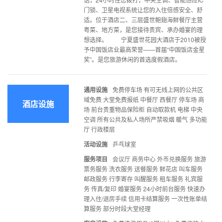
门锁、卫星电视系统让您的入住倍感安全、舒
适。位于酒店二、三层盛世鲍翅海鲜餐厅主营
粤菜、地方菜，是您接待贵宾、承办婚宴的理
想选择。 宁夏盛世花园大酒店于2010被授
予中国饭店业最高荣誉——首届“中国饭店金星
奖”。是您旅游休闲的首选度假酒店。
通用设施
免费停车场 有可无线上网的公共区
域免费 大堂免费报纸 中餐厅 西餐厅 停车场 商
酒店设施
场 前台贵重物品保险柜 自动取款机 电梯 中央
空调 所有公共及私人场所严禁吸烟 暖气 多功能
厅 行政楼层
活动设施
乒乓球室
服务项目
会议厅 商务中心 外币兑换服务 旅游
票务服务 洗衣服务 送餐服务 鲜花店 叫车服务
邮政服务 行李寄存 叫醒服务 租车服务 礼宾服
务 传真/复印 婚宴服务 24小时前台服务 快速办
理入住/退房手续 信用卡结算服务 一次性账单结
算服务 部分时段大堂经理