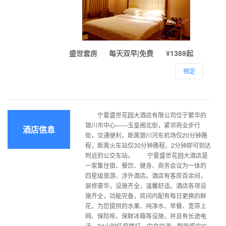
盛世套房
每天双早|免费
¥1389起
预定
宁夏盛世花园大酒店有限公司位于繁华的
银川市中心——玉皇阁北街，紧邻商业步行
酒店信息
街，交通便利，距离银川河东机场仅20分钟路
程，距离火车站仅30分钟路程，2分钟即可到达
附近的公交车站。 宁夏盛世花园大酒店是
一家集住宿、餐饮、健身、商务会议为一体的
四星级旅游、涉外酒店。酒店有客房百余间，
装修豪华，设施齐全，温馨舒适。酒店各项设
施齐全，功能完备，房间内配有每日更换的鲜
花，为您提供的水果、纯净水、早餐、宽带上
网、保险柜、保鲜冰箱等设施，并且有长途电
话，24小时任您拨打，中央空调、智能感应IC