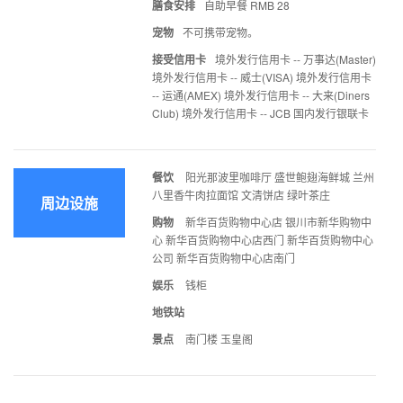
膳食安排
自助早餐 RMB 28
宠物
不可携带宠物。
接受信用卡
境外发行信用卡 -- 万事达(Master)
境外发行信用卡 -- 威士(VISA) 境外发行信用卡
-- 运通(AMEX) 境外发行信用卡 -- 大来(Diners
Club) 境外发行信用卡 -- JCB 国内发行银联卡
餐饮
阳光那波里咖啡厅 盛世鲍翅海鲜城 兰州
八里香牛肉拉面馆 文清饼店 绿叶茶庄
周边设施
购物
新华百货购物中心店 银川市新华购物中
心 新华百货购物中心店西门 新华百货购物中心
公司 新华百货购物中心店南门
娱乐
钱柜
地铁站
景点
南门楼 玉皇阁