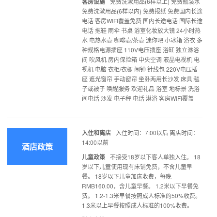
客房设施
免费洗漱用品(6样以上) 免费瓶装水
免费洗漱用品(6样以内) 免费报纸 免费国内长途
电话 客房WIFI覆盖免费 国内长途电话 国际长途
电话 拖鞋 雨伞 书桌 浴室化妆放大镜 24小时热
水 电热水壶 咖啡壶/茶壶 迷你吧 小冰箱 浴衣 多
种规格电源插座 110V电压插座 浴缸 独立淋浴
间 吹风机 房内保险箱 中央空调 液晶电视机 电
视机 电脑 衣柜/衣橱 闹钟 针线包 220V电压插
座 遮光窗帘 手动窗帘 坐卧两用长沙发 床具:毯
子或被子 唤醒服务 欢迎礼品 浴室 地标景 洗浴
间电话 沙发 电子秤 电话 淋浴 客房WIFI覆盖
入住和离店
入住时间：7:00以后 离店时间：
14:00以前
酒店政策
儿童政策
不接受18岁以下客人单独入住。 18
岁以下儿童使用现有床铺免费，不含儿童早
餐。 18岁以下儿童加床收费，每晚
RMB160.00，含儿童早餐。 1.2米以下早餐免
费。 1.2-1.3米早餐按照成人标准的50%收费。
1.3米以上早餐按照成人标准的100%收费。