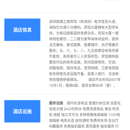
深圳银通之旅宾馆（机场店）毗邻宝安大道，
海陆空交通十分便利。宾馆大厦拥有大型停车
酒店信息
场，为每位顾客提供免费泊车。宾馆大厦一楼
有特色餐饮，二三楼为爱琴海休闲会所，提供
法式康体、泰式按摩、香薰理疗、水疗等康乐
服务；五、六、七、八、九五层楼设有商务豪
华套房、商务豪华三人房等房型。宾馆拥有配
置现代化的商务设施，房间宽敞明亮，空调、
闭路电视、程控电话、宽带网络、卫星电视接
收系统等先进设施齐备，是客人旅行、洽谈商
务的理想停留驿站。 酒店开业时间2007年
12月1日，楼高9层，客房总数95间（套）。
服务设施
国内长途电话 普通分体空调 浴室化
妆放大镜 24小时热水 免费洗漱用品 淋浴 吹风
酒店设施
机 拖鞋 独立写字台 多种规格电源插座 110V电
源插座 电热水壶 迷你酒吧 免费停车场 会议厅
叫醒服务 免费接机服务 票务服务 租车服务 行