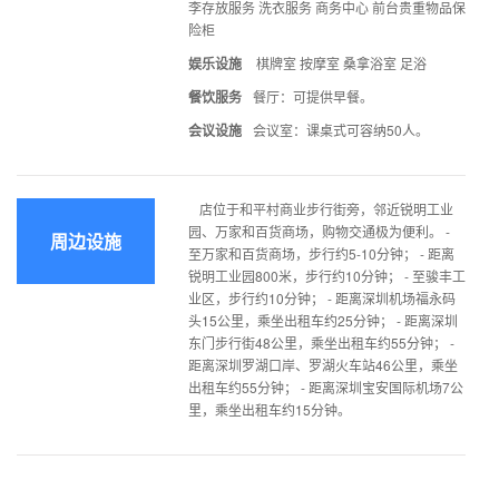
李存放服务 洗衣服务 商务中心 前台贵重物品保
险柜
娱乐设施
棋牌室 按摩室 桑拿浴室 足浴
餐饮服务
餐厅：可提供早餐。
会议设施
会议室：课桌式可容纳50人。
店位于和平村商业步行街旁，邻近锐明工业
园、万家和百货商场，购物交通极为便利。 -
周边设施
至万家和百货商场，步行约5-10分钟； - 距离
锐明工业园800米，步行约10分钟； - 至骏丰工
业区，步行约10分钟； - 距离深圳机场福永码
头15公里，乘坐出租车约25分钟； - 距离深圳
东门步行街48公里，乘坐出租车约55分钟； -
距离深圳罗湖口岸、罗湖火车站46公里，乘坐
出租车约55分钟； - 距离深圳宝安国际机场7公
里，乘坐出租车约15分钟。