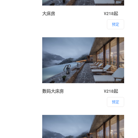
大床房
¥218起
预定
数码大床房
¥218起
预定