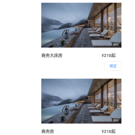
商务大床房
¥218起
预定
商务房
¥218起