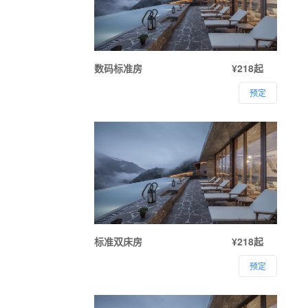
数码标准房
¥218起
预定
标准双床房
¥218起
预定