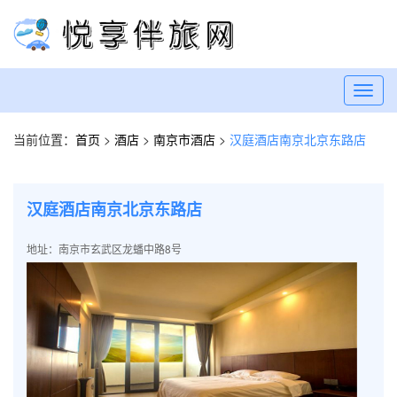
Toggl
navig
当前位置：
首页
>
酒店
>
南京市酒店
>
汉庭酒店南京北京东路店
汉庭酒店南京北京东路店
地址：南京市玄武区龙蟠中路8号