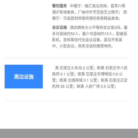
餐饮服务
中餐厅：融汇南北风味，荟萃川粤
湘沪各地美食，广纳中外烹饪技艺之精华； 西
餐厅：可品尝到异国风情的各款精品美食。
会议设施
酒店拥有大小不等的会议室3间，最
多可容纳约50人，最少可容纳约15人，配备投
影机、音响等现代化会议设备，是召开各类
中、小型会议，商务洽谈的理想场所。
离 石家庄火车站 2 公里；距离 石家庄市人民
政府 0.1 公里；距离 石家庄市博物馆 0.6 公
周边设施
里；距离 北国商城 0.1 公里；距离 石家庄正定
机场 36 公里；距离 人民广场 0.5 公里；