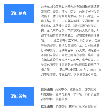
燕春花园酒店是石家庄新燕春集团投资建造的
集餐饮、客房、休闲、娱乐、商务写字间等多
酒店信息
功能于一体的综合商务酒店。位于石家庄市中
山东路，处于市中心繁华地段，交通便利、闹
中取静，北依绿树成荫、碧波荡漾的长安公
园，东临气势恢弘、花团锦簇的人民广场，形
成了名副其实的花园酒店，是石家庄标志性建
筑。 酒店拥有标准客房、商务客房、套房
等各类客房。各项配套设施齐全，分别设西餐
厅和中餐厅，提供各色中、西美食，满足客人
不同口味需求。同时还拥有夜总会、桑拿、健
身等娱乐设施及风格不同的大、小会议室。无
论是休闲度假还是商务旅行这理都是理想的下
榻之所。 酒店开业时间2001年，2008年6
月重新装修，楼高22层，客房总数200间套。
服务设施
商务中心、送餐服务、洗衣服务、
叫醒服务、礼宾司服务、停车场、前台贵重物
酒店设施
品保险柜、美容美发
娱乐设施
卡拉OK厅 棋牌室 桌球室 健身室