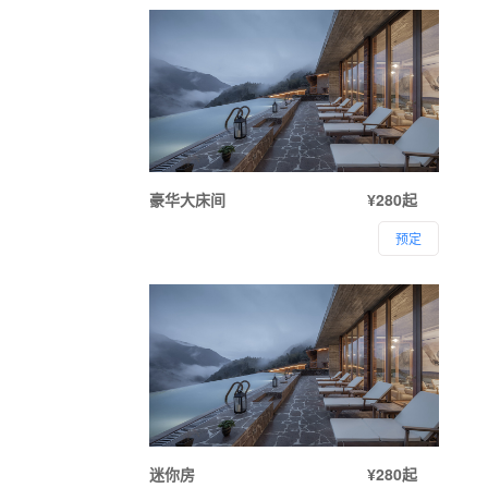
豪华大床间
¥280起
预定
迷你房
¥280起