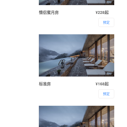
情侣蜜月房
¥228起
预定
标准房
¥168起
预定