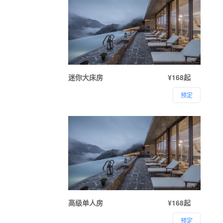
迷你大床房
¥168起
预定
高级单人房
¥168起
预定