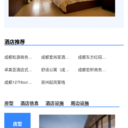
酒店推荐
成都松源商务酒店
成都爱尚家酒店公寓
成都东方红招待所
卓美亚酒店式公寓（成都万象城店）
舒适公寓（成都石羊客车站店）
成都宏轩商务酒店
成都127Hours青年旅舍
崇州起凤客栈
房型
酒店信息
酒店设施
周边设施
房型