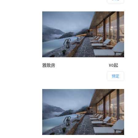
雅致房
¥0起
预定