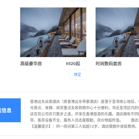
高级豪华房
¥520起
时尚数码套房
预定
香港远东丝丽酒店（原香港远东帝豪酒店）座落于荃湾核心地段，
光景点、食肆、商贸重点及各购物中心十分便利，邻近荃湾区内的
店信息
店百货公司亦只数步之遥，尽享在香港旅游的乐趣。酒店拥有不同
带，客房设备齐全，服务人员态度殷勤，房价物超所值。 酒店开业时
【温馨提示】：同一房间第三人如超12岁，酒店需额外收取费用。