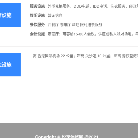
服务设施
外币兑换服务、DDD电话、IDD电话、洗衣服务、邮政
店设施
娱乐设施
暂无信息
餐饮服务
西餐厅 咖啡厅 酒吧 限时送餐服务
会议设施
帝豪厅：可容纳15-80人会议，讲座或私人派对场地
离 香港国际机场 22 公里；距离 尖沙咀 10 公里；距离 港铁荃湾站
边设施
Copyright © 悦享伴旅网 @2021