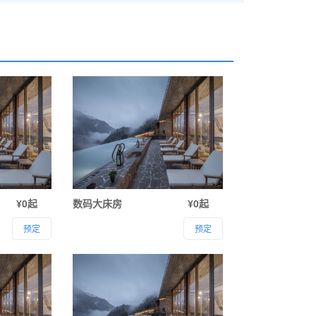
¥0起
数码大床房
¥0起
预定
预定