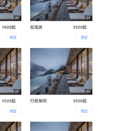
¥608起
标准房
¥520起
预定
预定
¥520起
行政单间
¥520起
预定
预定