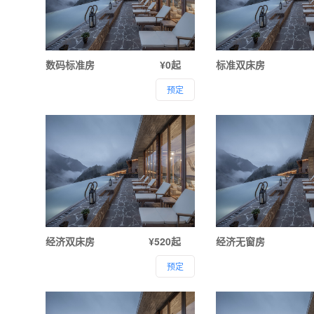
数码标准房
¥0起
标准双床房
预定
经济双床房
¥520起
经济无窗房
预定