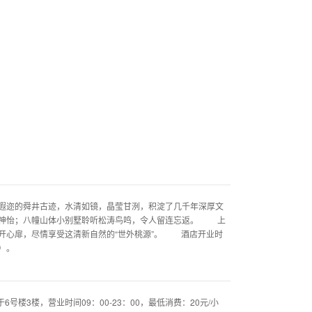
遐迩的舜井古迹，水清如镜，晶莹甘洌，积淀了几千年深厚文
旷神怡；八幢山体小别墅聆听松涛鸟鸣，令人留连忘返。 上
开心扉，尽情享受这清新自然的“世外桃源”。 酒店开业时
套）。
楼3楼，营业时间09：00-23：00，最低消费：20元/小