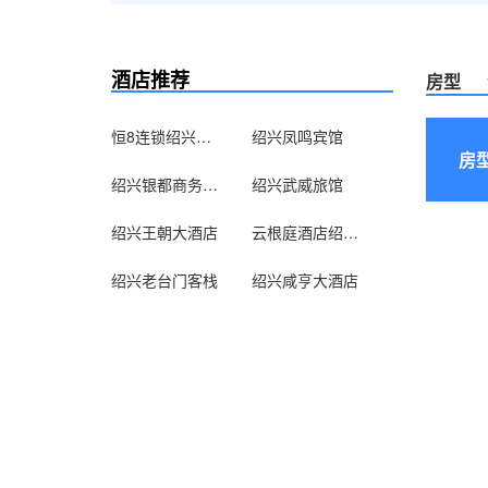
酒店推荐
房型
恒8连锁绍兴奥林匹克中心店
绍兴凤鸣宾馆
房
绍兴银都商务宾馆
绍兴武威旅馆
绍兴王朝大酒店
云根庭酒店绍兴客运中心店
绍兴老台门客栈
绍兴咸亨大酒店