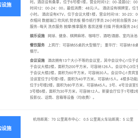
时。酒店设有桑拿，位于6号楼1楼，营业时间12：00-凌晨02：0
店设施
时间12：00-24：00，最低消费：48元/人。 酒店设有棋牌室，位
小时。 酒店设有KTV，位于会议大楼1楼，营业时间18：30-23：00
衣帽间 数据端口 吹风机 熨衣板 餐巾纸行李员 24小时前台服务 2
服务--每天 洗衣服务 按摩/推拿服务 客房送餐 扫描 开夜床服务 
娱乐设施
网球、健身、棋牌麻将、咖啡厅、酒吧/酒廊、室内泳池
餐饮服务
上宾厅：可容纳55桌的大型餐厅； 重华厅：可容纳18
餐厅。
会议设施
酒店拥有13个大小不等的会议室，其中会议中心1位于会
于会议大楼2楼，面积为200平方米，可容纳126人。会议中心3位
于会议大楼2楼，面积为60平方米，可容纳30人。会议中心1贵宾室
洽谈室位于2号楼1楼，面积为40平方米，可容纳15人。4楼多功能
位于3号楼2楼，面积为80平方米，可容纳45人。3号、4号洽谈室
3号楼6楼，面积为30平方米，可容纳12人。新宴会厅位于1号楼2
投影仪、话筒、音箱等设备（均收费）。
机场距离：70 公里离市中心： 0.5 公里离火车站距离：5 公里
边设施