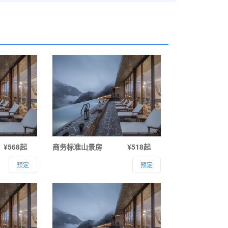
¥568起
商务标准山景房
¥518起
预定
预定