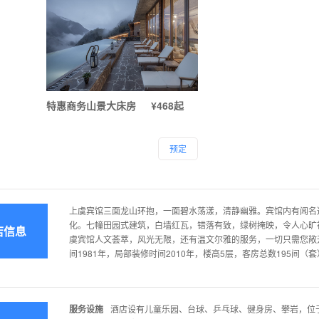
特惠商务山景大床房
¥468起
预定
上虞宾馆三面龙山环抱，一面碧水荡漾，清静幽雅。宾馆内有闻名
化。七幢田园式建筑，白墙红瓦，错落有致，绿树掩映，令人心
店信息
虞宾馆人文荟萃，风光无限，还有温文尔雅的服务，一切只需您敞
间1981年，局部装修时间2010年，楼高5层，客房总数195间（
服务设施
酒店设有儿童乐园、台球、乒乓球、健身房、攀岩，位于6号