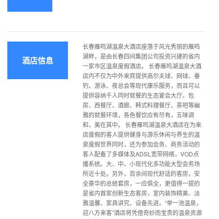
长春雁鸣湖温泉大酒店座落于风光秀丽的雁鸣
湖畔，是由长春四间集团公司投资兴建的省内
酒店信息
一家市区温泉度假酒店。 长春雁鸣湖温泉大酒
店内不仅为中外来宾提供高尔夫球、网球、垂
钓、游泳、夜总会等现代康乐服务，而且可以
提供容纳千人同时就餐的生态宴会大厅、包
房、西餐厅、酒廊、韩式料理餐厅、茶吧等幽
雅的就餐环境，各色餐饮应有尽有，五味调
和，美在其中。 长春雁鸣湖温泉大酒店在为来
店度假的客人提供健身与游乐休闲与养生的温
泉度假世界同时，还为参加会务、商务活动的
客人配备了多媒体及ADSL宽带网络，VOD点
播系统。大、中、小现代化多功能大型会务场
所近十处。另外，百余间现代舒适的客房，安
全豪华的总统套房，一应俱全，更值得一提的
是省内首家创新生态客房，室内装饰精美、淡
雅温馨、家具讲究、设备先进。“举一池温泉，
迎八方来客”酒店将凭借奇妙而宝贵的温泉资源