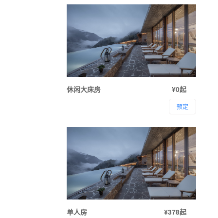
休闲大床房
¥0起
预定
单人房
¥378起