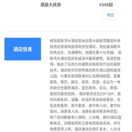
高级大床房
¥358起
预定
威海高斯湾大酒店是由加拿大高斯湾集团外商
独资经营高档旅游商务型酒店，地处威海繁华
酒店信息
的商业区，交通便利，地理位置十分优越。 高
斯湾大酒店是目前威海市最高建筑，其造型独
特，融会了东西方的建筑风格和现代化的高新
技术。酒店毗邻风景秀美的新外滩公园和威海
公园，与著名旅游胜地刘公岛隔海相望，是集
客房、餐饮、娱乐、商务、旅游、会议为一体
的综合性服务酒店，是您商务、会议、旅游、
度假的最佳选择。 酒店客房设在23F-30F，提
供风格各异、温馨、舒适的各类高级客房，包
括总统套房、豪华套房、豪华单人间、豪华标
准间，海景单人间，海景标准间等多种房型；
每个房间都备有小酒吧、小冰箱、国内/国际直
拨电话，闭路电视和卫星电视接收系统，并可
免费宽带上网，酒店赠送饮用矿泉水，入住当