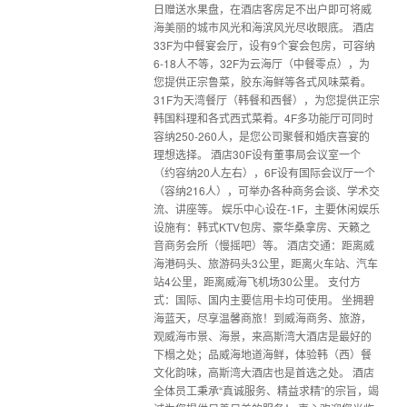
日赠送水果盘，在酒店客房足不出户即可将威
海美丽的城市风光和海滨风光尽收眼底。 酒店
33F为中餐宴会厅，设有9个宴会包房，可容纳
6-18人不等，32F为云海厅（中餐零点），为
您提供正宗鲁菜，胶东海鲜等各式风味菜肴。
31F为天湾餐厅（韩餐和西餐），为您提供正宗
韩国料理和各式西式菜肴。4F多功能厅可同时
容纳250-260人，是您公司聚餐和婚庆喜宴的
理想选择。 酒店30F设有董事局会议室一个
（约容纳20人左右），6F设有国际会议厅一个
（容纳216人），可举办各种商务会谈、学术交
流、讲座等。 娱乐中心设在-1F，主要休闲娱乐
设施有：韩式KTV包房、豪华桑拿房、天籁之
音商务会所（慢摇吧）等。 酒店交通：距离威
海港码头、旅游码头3公里，距离火车站、汽车
站4公里，距离威海飞机场30公里。 支付方
式：国际、国内主要信用卡均可使用。 坐拥碧
海蓝天，尽享温馨商旅！到威海商务、旅游，
观威海市景、海景，来高斯湾大酒店是最好的
下榻之处；品威海地道海鲜，体验韩（西）餐
文化韵味，高斯湾大酒店也是首选之处。 酒店
全体员工秉承“真诚服务、精益求精”的宗旨，竭