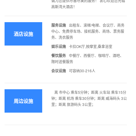
诚为您提供尽善尽美的服务！ 衷心欢迎您光临
高斯湾大酒店！
服务设施
出租车、滚梯/电梯、会议厅、商务
中心、免费停车场、接机服务、商场、票务服
酒店设施
务、洗衣服务
娱乐设施
卡拉OK厅,按摩室,桑拿浴室
餐饮服务
中餐厅、西餐厅、咖啡厅、酒吧、
限时送餐服务
会议设施
可容纳30-216人
离 市中心 乘车5分钟；距离 火车站 乘车15分
钟；距离 机场 乘车30分钟；距离 威海码头 3公
周边设施
里；距离 旅游码头 3公里；