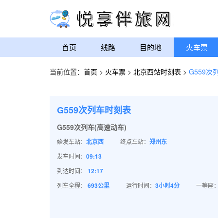
首页
线路
目的地
火车票
当前位置：
首页
>
火车票
>
北京西站时刻表
>
G559次
G559次列车时刻表
G559次列车(高速动车)
始发车站：
北京西
终点车站：
郑州东
发车时间：
09:13
到达时间：
12:17
列车全程：
693公里
运行时间：
3小时4分
一等座