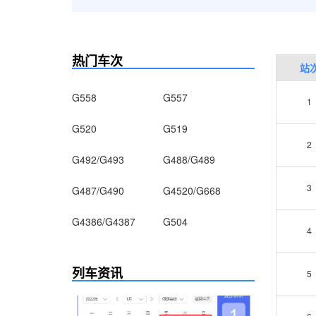
热门车次
站
G558
G557
1
G520
G519
2
G492/G493
G488/G489
3
G487/G490
G4520/G668
G4386/G4387
G504
4
列车资讯
5