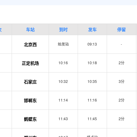
次
车站
到时
发车
停留
北京西
始发站
09:13
-
正定机场
10:16
10:18
2分
石家庄
10:32
10:35
3分
邯郸东
11:14
11:16
2分
鹤壁东
11:43
11:45
2分