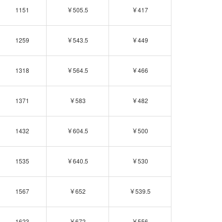
1151
￥505.5
￥417
1259
￥543.5
￥449
1318
￥564.5
￥466
1371
￥583
￥482
1432
￥604.5
￥500
1535
￥640.5
￥530
1567
￥652
￥539.5
1623
￥672
￥556