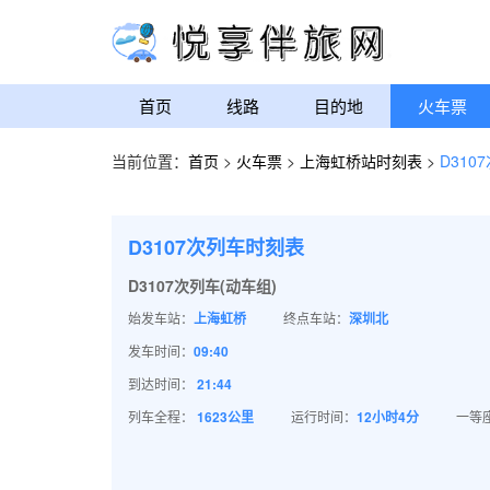
首页
线路
目的地
火车票
当前位置：
首页
>
火车票
>
上海虹桥站时刻表
>
D310
D3107次列车时刻表
D3107次列车(动车组)
始发车站：
上海虹桥
终点车站：
深圳北
发车时间：
09:40
到达时间：
21:44
列车全程：
1623公里
运行时间：
12小时4分
一等