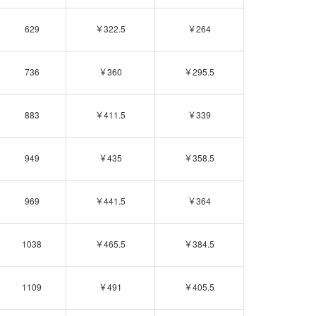
629
￥322.5
￥264
736
￥360
￥295.5
883
￥411.5
￥339
949
￥435
￥358.5
969
￥441.5
￥364
1038
￥465.5
￥384.5
1109
￥491
￥405.5