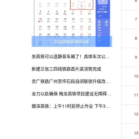
6
7
8
2022放假安排时间表
坐高铁可以选静音车厢了！具体车次公布！
9
新建兰张三四线铁路首片梁浇筑完成
10
京广铁路广州至坪石段自闭联锁升级改造工程建成
全力以赴确保 梅龙高铁项目建设无障碍施工
11
赣深高铁：上午11时前停止作业 下午3时前不准作业
12
13