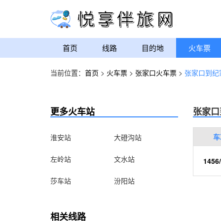
首页
线路
目的地
火车票
当前位置：
首页
>
火车票
>
张家口火车票
>
张家口到纪
更多火车站
张家口
车
淮安站
大磴沟站
左岭站
文水站
1456
莎车站
汾阳站
相关线路