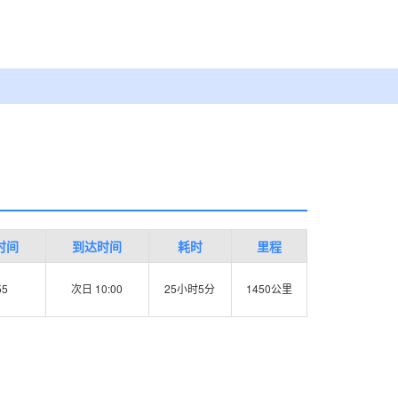
时间
到达时间
耗时
里程
55
次日 10:00
25小时5分
1450公里