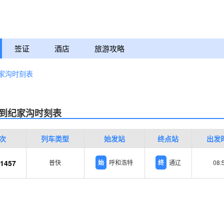
签证
酒店
旅游攻略
家沟时刻表
到纪家沟时刻表
次
列车类型
始发站
终点站
出发
/1457
普快
始
呼和浩特
终
通辽
08: