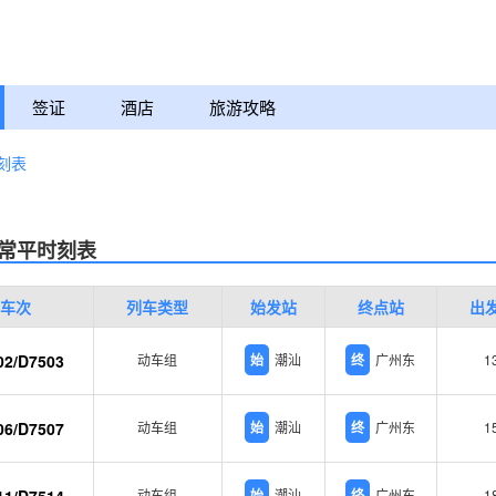
签证
酒店
旅游攻略
刻表
常平时刻表
车次
列车类型
始发站
终点站
出
02/D7503
动车组
始
潮汕
终
广州东
1
06/D7507
动车组
始
潮汕
终
广州东
1
动车组
始
潮汕
终
广州东
1