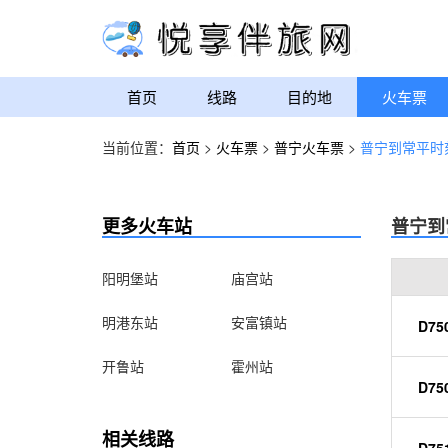
首页
线路
目的地
火车票
当前位置：
首页
>
火车票
>
普宁火车票
>
普宁到常平时
更多火车站
普宁到
阳明堡站
庙宫站
明港东站
安富镇站
D75
开鲁站
霍州站
D75
相关线路