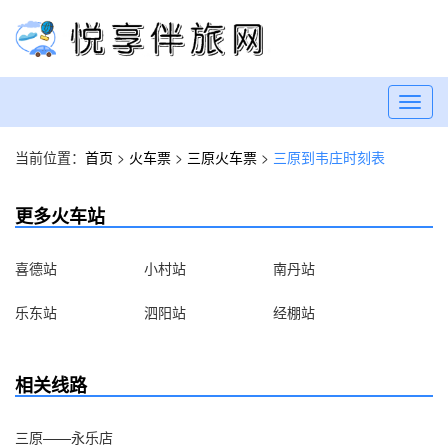
Toggl
navig
当前位置：
首页
>
火车票
>
三原火车票
>
三原到韦庄时刻表
更多火车站
喜德站
小村站
南丹站
乐东站
泗阳站
经棚站
相关线路
三原——永乐店