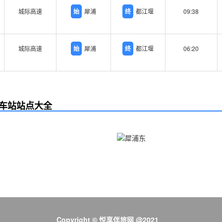
城际高速
始
犀浦
终
都江堰
09:38
城际高速
始
犀浦
终
都江堰
06:20
车站站点大全
Copyright © 悦享伴旅网 @2021