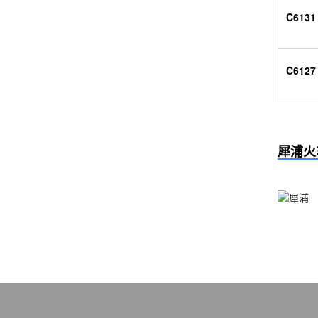
C6131
C6127
犀浦火