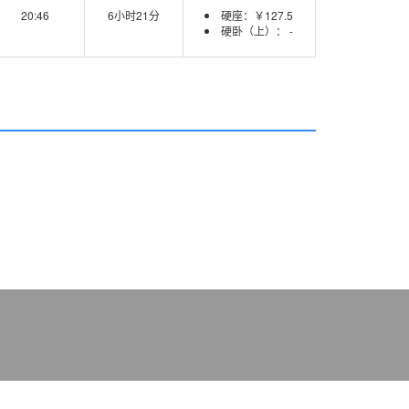
20:46
6小时21分
硬座：￥127.5
硬卧（上）： -