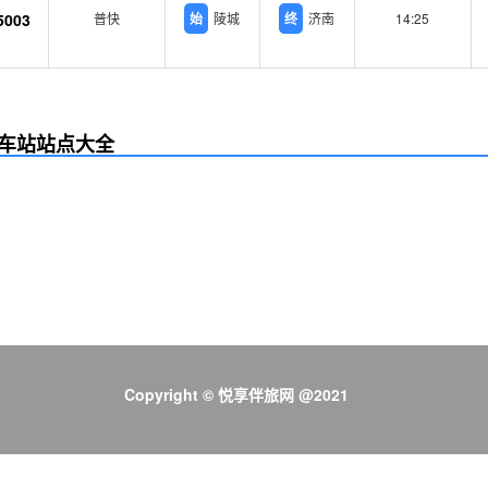
5003
普快
始
陵城
终
济南
14:25
车站站点大全
Copyright © 悦享伴旅网 @2021