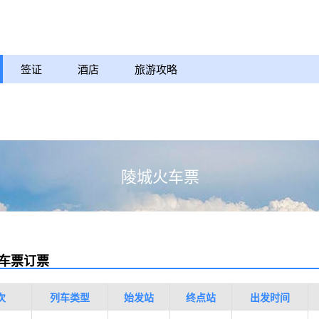
签证
酒店
旅游攻略
陵城火车票
车票订票
次
列车类型
始发站
终点站
出发时间