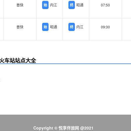
普快
始
内江
终
昭通
07:50
普快
始
昭通
终
内江
09:30
火车站站点大全
Copyright © 悦享伴旅网 @2021