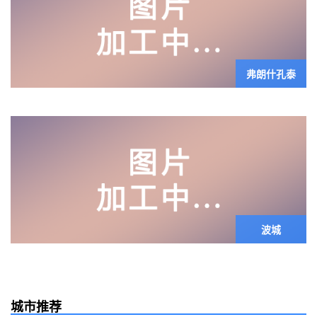
弗朗什孔泰
波城
城市推荐