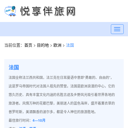
Toggl
navig
当前位置：
首页
>
目的地
>
欧洲
>
法国
法国
法国全称法兰西共和国，法兰克在日耳曼语中意即“勇敢的、自由的”，
这是罗马帝国时代对法国人祖先的赞誉。法国是欧洲浪漫的中心，它的
悠久历史、具有丰富文化内涵的名胜古迹及乡野风光吸引着世界各地的
旅游者。风情万种的花都巴黎，美丽迷人的蓝色海岸，盛开着薰衣草的
普罗旺斯，美酒飘香的波尔多，都是令人神往的旅游胜地。
最佳旅行时间：
4—10月