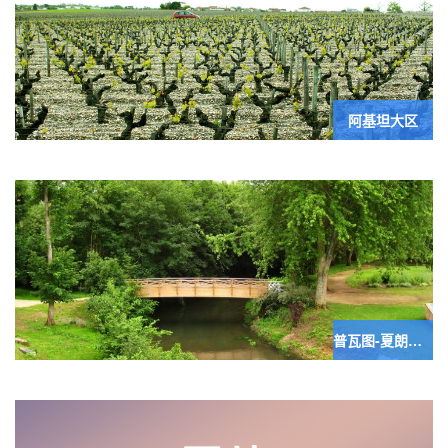
阿基坦大区
普瓦图-夏朗德和维埃纳