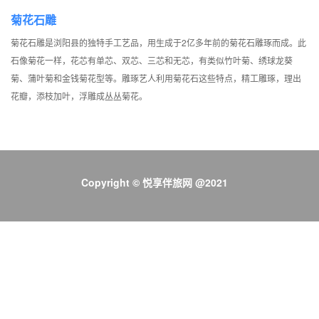
菊花石雕
菊花石雕是浏阳县的独特手工艺品，用生成于2亿多年前的菊花石雕琢而成。此
石像菊花一样，花芯有单芯、双芯、三芯和无芯，有类似竹叶菊、绣球龙葵
菊、蒲叶菊和金钱菊花型等。雕琢艺人利用菊花石这些特点，精工雕琢，理出
花瓣，添枝加叶，浮雕成丛丛菊花。
Copyright © 悦享伴旅网 @2021