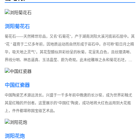
浏阳菊花石
菊花石――天然稀世珍品，又名“石菊花”，产于湖南浏阳大溪河底岩石层中。其
“花 ” 蕴育于二亿多年前，因地质运动而自然形成于岩石中。亦可称“取日月之精
华，吸天地之灵气”。其花型醋似异彩纷呈的秋菊，花呈乳白色，且纹理清晰、
界线分明、神态逼真、玉洁晶莹、蔚为奇观。此未经雕琢之永和菊花石坯，再
经千百年来世代遗传的石雕艺人巧夺天工、随形遐想、着意于心。一幅幅栩栩
如生、形态各异的艺术珍品，或束之高阁，或散佚民间……
中国红瓷器
中国陶瓷艺术源远流长。兴盛于一千多年前中晚唐的长沙窑，成为世界彩釉尤
其是红釉的开创者。这里展示的“中国红”陶瓷，成功地将大红色运用到大花瓶
上，件件都堪称国宝级艺术品。
浏阳花炮