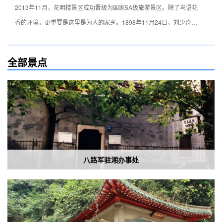
2013年11月，花明楼景区成功晋级为国家5A级旅游景区。除了鸟语花
香的环境，更重要是这里是为人的家乡。1898年11月24日，刘少奇诞
生于花明楼炭子冲的一户人家，这是一户典型的农家，刘少奇故居是一
栋土木结构的四合院房子，前面有一口水塘，树林环绕在房子周围。院
全部景点
子里有30多间茅瓦房，除了居室外，有很多是农具室、猪栏屋、烤火
屋，此外还有专门供孩子读书用的书房。在距离故居500米的北冲尾塘
还建有刘少奇的纪念馆，馆中陈列了800多件文物资料，包括刘少奇生
前看过的书籍和一些日常用品。
八路军驻湘办事处