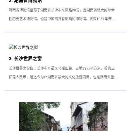
2. 湖南省博物馆
地，又是科普旅游娱乐佳所
湖南省博物馆坐落于湖南省长沙市东风路28号，是湖南省做大的综合
游玩线路： 园内辟有植物分类区、珍稀濒危植物区、药用植物区、观
性历史艺术博物馆，也是中国南方有影响的博物馆。该馆1951年开始
赏植物区等10个区，共有森林植物1100多种和花卉果树品种1800多
筹备,1956年正式对外开放，占地面积51000平方米，建筑面积21785
个。
平方米，该馆紧邻公园，环境幽雅，草木葱郁。
湖南省博物馆文物藏品非常丰富，其中马王堆汉墓文物、商周青铜器、
楚文物、汉唐陶瓷、历代书画等蜚声中外。现馆内有“马王堆汉墓文物
3. 长沙世界之窗
陈列”、“马王堆墓坑遗址陈列”、“湖南古墓复原陈列”、“湖南名人名胜陈
长沙世界之窗位于长沙市开福区马栏山麓，占地39万平方米，投资三
列”，展览常年对外开放。此外还有一些临时性的展览。每年接待海内
亿元人民币，是迄今为止湖南省最大的文化旅游项目，也是湖南省重要
外观众50多万人次。
的精神文明建设基地和拍摄基地。
长沙世界之窗将世界奇观，历史遗迹，古今名胜以及世界民居、民族风
情、世界歌舞艺术表演汇集于一园，展现了一个美妙的世界！它是一座
以人类文明史为主线，高层次、高享受、高品位的大花园；一座集世界
风情精粹、形象逼真的全国一流的影视拍摄基地。它体现了自然与人文
化并重，历史、现实与幻想共存的精神，是集愉悦性、趣味性、刺激性