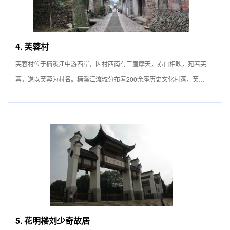
与深刻的文化内涵完美结合的经典之作，同时也是奉献给每一位游客精
心制作的精神文化产品。
长沙世界之窗在各景区的设计上，可谓是独出心裁而又各具魅力。欢乐
4. 芙蓉村
谷欢愉狂烈、爱情谷甜蜜温馨、神秘谷神秘莫侧、谐趣园幽默风趣、儿
芙蓉村位于楠溪江中游西岸，因村西南有三崖摩天，赤白相映，宛若芙
童乐园诱发童心、国际街热闹豪华……无处不引人入胜，无处不让人心
蓉，遂以芙蓉为村名。楠溪江流域分布着200余座历史文化村落，芙蓉
旷神怡。
村是其中最具代表性的古村落之一。宋太平兴国年间，始祖陈拱从瑞安
长沙世界之窗艺术表演，构成整个景区的灵魂。中外民间杂技、杂耍、
长桥迁来定居，并逐步形成血缘村落，距今以有1000多年。在芙蓉村
绝技、魔术、戏剧、曲艺、歌舞以定点表演、流动表演、广场巡游等多
可参观景点有司马宅、陈氏大宗祠、三星祠、意街、芙蓉亭、明伦堂、
种表演形式，有重点，有节奏的展现在游人面前。湘江谷的民间绝技表
将军屋、南寨门等。
演让你惊叹不已，美国高空滑稽跳水让你捧腹大笑，爱情谷欧式婚礼让
你度过人生中温馨的一天，欢乐谷的动感电影让你体验前所未有的惊险
与刺激，水幕电影、音乐喷泉让你感受高科技的魅力……每当夜幕降
临,五洲大剧场院里，长沙世界之窗五洲艺术团的中外演员高超技术和
艺术功力，把非洲的神秘古朴、亚洲的绚丽多姿、欧洲的华贵典雅、美
5. 花明楼刘少奇故居
洲的热情浪漫生动的展现在游人面前。