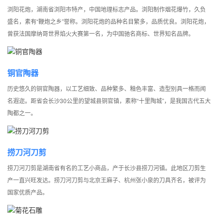
浏阳花炮，湖南省浏阳市特产，中国地理标志产品。浏阳制作烟花爆竹，久负
盛名，素有“鞭炮之乡”誉称。浏阳花炮的品种名目繁多，品质优良。浏阳花炮，
曾获法国摩纳哥世界焰火大赛第一名，为中国驰名商标、世界知名品牌。
铜官陶器
历史悠久的铜官陶器，以工艺细致、品种繁多、釉色丰富、造型别具一格而闻
名遐迩。距省会长沙30公里的望城县铜官镇，素称“十里陶城”，是我国古代五大
陶都之一。
捞刀河刀剪
捞刀河刀剪是湖南省有名的工艺小商品，产于长沙县捞刀河镇。此地区刀剪生
产一直兴旺发达。捞刀河刀剪与北京王麻子、杭州张小泉的刀具齐名，被评为
国家优质产品。