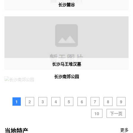
长沙麓谷
长沙马王堆汉墓
长沙南郊公园
1
2
3
4
5
6
7
8
9
10
下一页
当地特产
更多